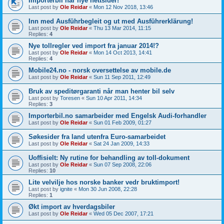
Importerbil har nye nettsider!
Last post by
Ole Reidar
«
Mon 12 Nov 2018, 13:46
Inn med Ausführbegleit og ut med Ausführerklärung!
Last post by
Ole Reidar
«
Thu 13 Mar 2014, 11:15
Replies:
4
Nye tollregler ved import fra januar 2014!?
Last post by
Ole Reidar
«
Mon 14 Oct 2013, 14:41
Replies:
4
Mobile24.no - norsk oversettelse av mobile.de
Last post by
Ole Reidar
«
Sun 11 Sep 2011, 12:49
Bruk av speditørgaranti når man henter bil selv
Last post by
Toresen
«
Sun 10 Apr 2011, 14:34
Replies:
3
Importerbil.no samarbeider med Engelsk Audi-forhandler
Last post by
Ole Reidar
«
Sun 01 Feb 2009, 01:27
Søkesider fra land utenfra Euro-samarbeidet
Last post by
Ole Reidar
«
Sat 24 Jan 2009, 14:33
Uoffisielt: Ny rutine for behandling av toll-dokument
Last post by
Ole Reidar
«
Sun 07 Sep 2008, 22:06
Replies:
10
Lite velvilje hos norske banker vedr bruktimport!
Last post by
ignite
«
Mon 30 Jun 2008, 22:28
Replies:
1
Økt import av hverdagsbiler
Last post by
Ole Reidar
«
Wed 05 Dec 2007, 17:21