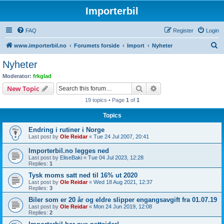
Importerbil
FAQ
Register
Login
S
www.importerbil.no
Forumets forside
Import
Nyheter
e
Nyheter
a
Moderator:
frkglad
r
Search
Advanced search
New Topic
c
19 topics • Page
1
of
1
h
Topics
Endring i rutiner i Norge
Last post by
Ole Reidar
«
Tue 24 Jul 2007, 20:41
Importerbil.no legges ned
Last post by
EliseBaki
«
Tue 04 Jul 2023, 12:28
Replies:
1
Tysk moms satt ned til 16% ut 2020
Last post by
Ole Reidar
«
Wed 18 Aug 2021, 12:37
Replies:
3
Biler som er 20 år og eldre slipper engangsavgift fra 01.07.19
Last post by
Ole Reidar
«
Mon 24 Jun 2019, 12:08
Replies:
2